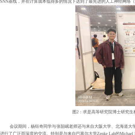
SNN
基线，并在计算成本低得多的情况下达到了最先进的人工神经网络（
图
2
：求是高等研究院博士研究生
会议期间，杨钰奇同学与张韶岷老师还与来自大阪大学、北海道大学
进行了广泛而深度的交流。特别是与来自巴塞尔大学
Zenke Lab
的
Michael 