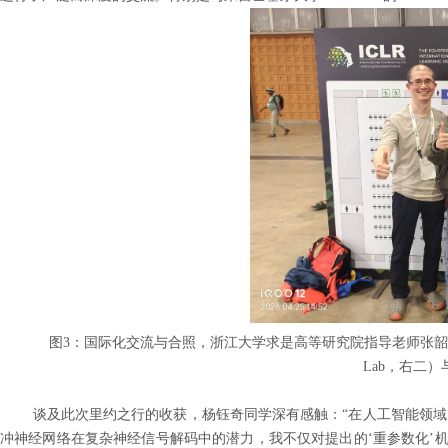
图
3
：国际化交流与合照，浙江大学求是高等研究院指导老师张韶
Lab
，右二）
谈及此次里约之行的收获，杨钰奇同学深有感触：
“
在人工智能领域
冲神经网络在复杂神经信号解码中的潜力，我不仅对提出的
‘
重参数化
’